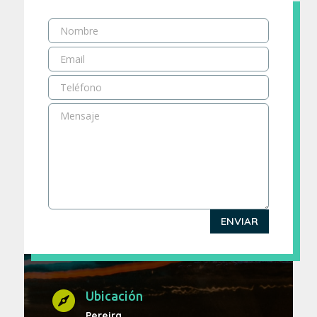
ENVIAR
Ubicación

Pereira