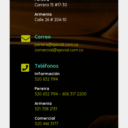
Carrera 15 #17-30
Armenia
Calle 26 # 20A-10
Correo

pereira@ejevial.com.co
comercial@ejevial.com.co
Teléfonos

Información
320 632 1194
Pereira
320 632 1194
– 606 317 2200
Armenia
321 708 2131
Comercial
320 466 3177