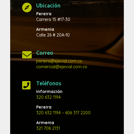
Ubicación

Pereira
Carrera 15 #17-30
Armenia
Calle 26 # 20A-10
Correo

pereira@ejevial.com.co
comercial@ejevial.com.co
Teléfonos

Información
320 632 1194
Pereira
320 632 1194
– 606 317 2200
Armenia
321 708 2131