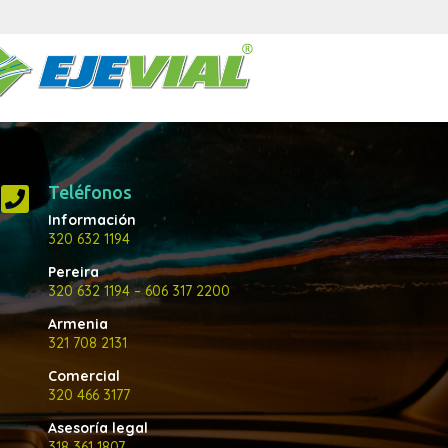
Teléfonos

Información
320 632 1194
Pereira
320 632 1194
– 606 317 2200
Armenia
321 708 2131
Comercial
320 466 3177
Asesoría legal
318 361 1807