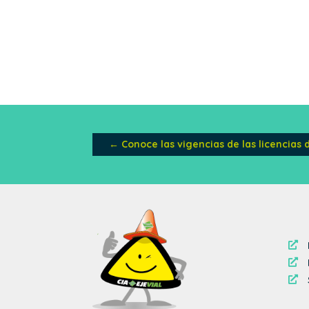
←
Conoce las vigencias de las licencias


