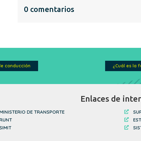
0 comentarios
 de conducción
¿Cuál es la 
Enlaces de inte
MINISTERIO DE TRANSPORTE
SU

RUNT
ES

SIMIT
SI
