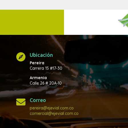
Ubicación

Pereira
Carrera 15 #17-30
Armenia
Calle 26 # 20A-10
Correo

pereira@ejevial.com.co
comercial@ejevial.com.co